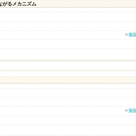
ながるメカニズム
≫
毎
≫
毎