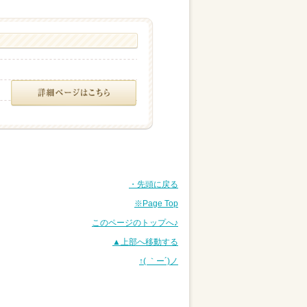
・先頭に戻る
※Page Top
このページのトップへ♪
▲上部へ移動する
↑( ｀ー´)ノ